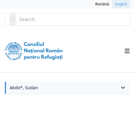
SKIP TO CONTENT
Română
English
Search
A
Abdo*, Sudan
st
S
R
h
gi