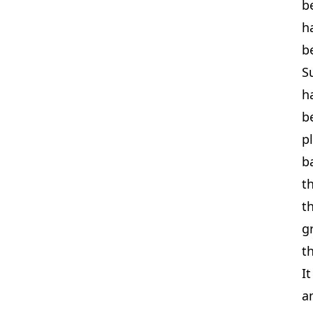
b
h
b
S
h
b
pl
b
th
t
gr
t
It
a